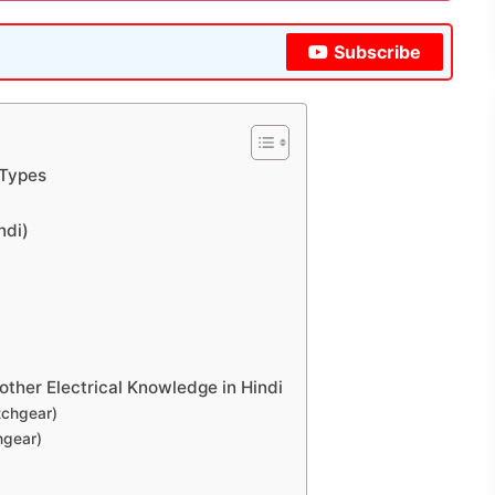
Subscribe
 Types
ndi)
other Electrical Knowledge in Hindi
tchgear)
hgear)